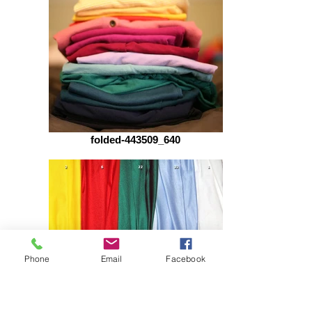
folded-443509_640
Phone
Email
Facebook
Elastam_Lycra_03aa