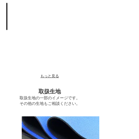
生
産
検品作業
ス
商
ケ
品
ジ
が
ュ
仕
ー
上
ル
が
に
り
て
次
進
第、
行
提
致
携
し
会
もっと見る
ま
社
す。
に
取扱生地
よ
る
取扱生地の一部のイメージです。
検
その他の生地もご相談ください。
針・
検
品
を
行
い
ま