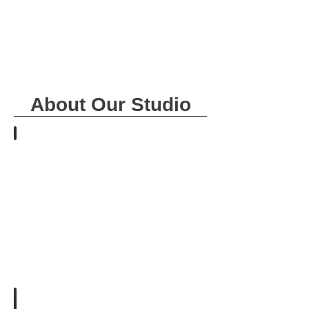
About Our Studio
お問合せ・ご依頼
ま
ず
は
お
電
話
を。
適
切
な
担
当
者
ご依頼の確認・お見積り