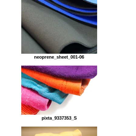
す。
neoprene_sheet_001-06
pixta_9337353_S